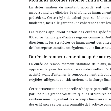
La détermination du montant accordé suit une lo
unipersonnelles éligibles, le plafond de financemen
précédent. Cette règle de calcul peut sembler res
modestes, mais elle garantit une cohérence entre le
Les régions appliquent parfois des critères spécifi
000 euros, tandis que d’autres régions comme la Breta
directement les stratégies de financement des entr
de l’entreprise constituent également une limite nat
Durée de remboursement adaptée aux cy
La durée de remboursement standard de 7 ans, inc
appréciable pour les entreprises individuelles. C
activité avant d’entamer le remboursement effectif 
exigibles, allégeant considérablement la charge fina
Cette structuration temporelle s’adapte particulière
par une plus grande volatilité que les structures s
remboursements, évitant les à-coups financiers susce
des échéances selon la saisonnalité de l’activité con