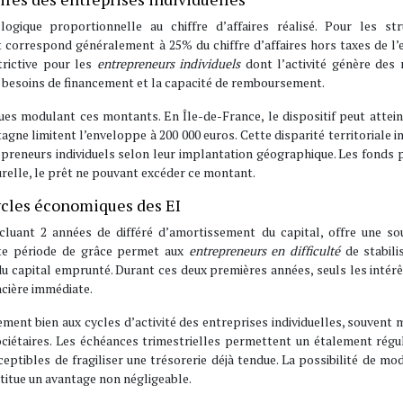
gique proportionnelle au chiffre d’affaires réalisé. Pour les str
t correspond généralement à 25% du chiffre d’affaires hors taxes de l’
trictive pour les
entrepreneurs individuels
dont l’activité génère des
s besoins de financement et la capacité de remboursement.
ques modulant ces montants. En Île-de-France, le dispositif peut attei
gne limitent l’enveloppe à 200 000 euros. Cette disparité territoriale i
epreneurs individuels selon leur implantation géographique. Les fonds
urelle, le prêt ne pouvant excéder ce montant.
cles économiques des EI
luant 2 années de différé d’amortissement du capital, offre une so
ette période de grâce permet aux
entrepreneurs en difficulté
de stabili
du capital emprunté. Durant ces deux premières années, seuls les intér
ncière immédiate.
ment bien aux cycles d’activité des entreprises individuelles, souvent
ociétaires. Les échéances trimestrielles permettent un étalement régu
ptibles de fragiliser une trésorerie déjà tendue. La possibilité de mo
stitue un avantage non négligeable.