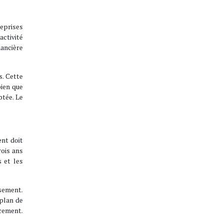
eprises
activité
nancière
s. Cette
bien que
ptée. Le
ent doit
rois ans
 et les
sement.
 plan de
ncement.