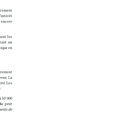
ancement
intérêt
 encore
ment les
tant un
tique en
ièrement
reux. La
ité. Les
.
à 50 000
die peut
ents de