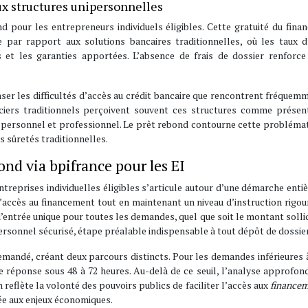
ux structures unipersonnelles
d pour les entrepreneurs individuels éligibles. Cette gratuité du fin
 par rapport aux solutions bancaires traditionnelles, où les taux d’
 et les garanties apportées. L’absence de frais de dossier renforce
enser les difficultés d’accès au crédit bancaire que rencontrent fréquem
nciers traditionnels perçoivent souvent ces structures comme présen
ne personnel et professionnel. Le prêt rebond contourne cette probléma
s sûretés traditionnelles.
nd via bpifrance pour les EI
reprises individuelles éligibles s’articule autour d’une démarche ent
r l’accès au financement tout en maintenant un niveau d’instruction rigou
’entrée unique pour toutes les demandes, quel que soit le montant sollic
rsonnel sécurisé, étape préalable indispensable à tout dépôt de dossier
emandé, créant deux parcours distincts. Pour les demandes inférieures 
 réponse sous 48 à 72 heures. Au-delà de ce seuil, l’analyse approfon
n reflète la volonté des pouvoirs publics de faciliter l’accès aux
financem
ée aux enjeux économiques.