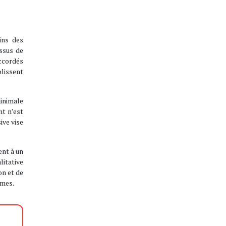
ins des
issus de
accordés
lissent
minimale
nt n’est
ive vise
ent à un
litative
on et de
omes.