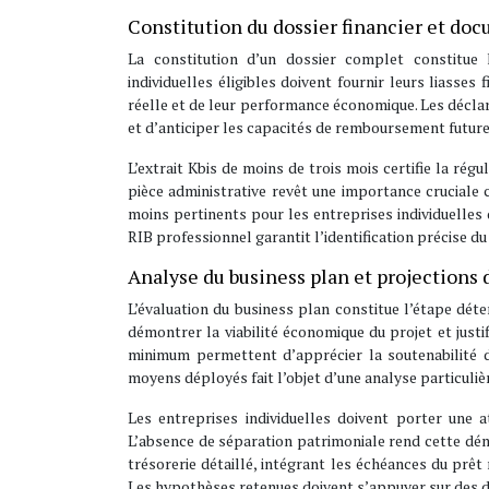
Constitution du dossier financier et do
La constitution d’un dossier complet constitue l
individuelles éligibles doivent fournir leurs liasses
réelle et de leur performance économique. Les déclar
et d’anticiper les capacités de remboursement future
L’extrait Kbis de moins de trois mois certifie la rég
pièce administrative revêt une importance cruciale ca
moins pertinents pour les entreprises individuelles 
RIB professionnel garantit l’identification précise 
Analyse du business plan et projections 
L’évaluation du business plan constitue l’étape déte
démontrer la viabilité économique du projet et just
minimum permettent d’apprécier la soutenabilité d
moyens déployés fait l’objet d’une analyse particuliè
Les entreprises individuelles doivent porter une 
L’absence de séparation patrimoniale rend cette dé
trésorerie détaillé, intégrant les échéances du prêt
Les hypothèses retenues doivent s’appuyer sur des d