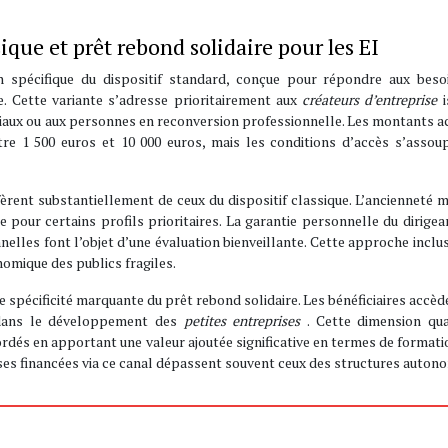
ique et prêt rebond solidaire pour les EI
on spécifique du dispositif standard, conçue pour répondre aux beso
. Cette variante s’adresse prioritairement aux
créateurs d’entreprise
sociaux ou aux personnes en reconversion professionnelle. Les montants 
re 1 500 euros et 10 000 euros, mais les conditions d’accès s’assoup
iffèrent substantiellement de ceux du dispositif classique. L’ancienneté 
e pour certains profils prioritaires. La garantie personnelle du dirigea
nelles font l’objet d’une évaluation bienveillante. Cette approche inclus
onomique des publics fragiles.
écificité marquante du prêt rebond solidaire. Les bénéficiaires accèd
s dans le développement des
petites entreprises
. Cette dimension qua
és en apportant une valeur ajoutée significative en termes de formati
ises financées via ce canal dépassent souvent ceux des structures auton