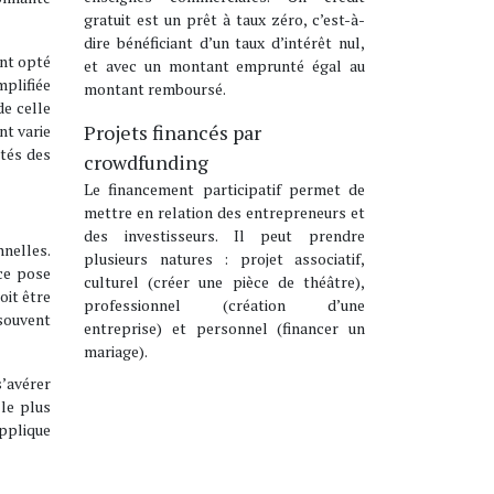
gratuit est un prêt à taux zéro, c’est-à-
dire bénéficiant d’un taux d’intérêt nul,
nt opté
et avec un montant emprunté égal au
plifiée
montant remboursé.
de celle
Projets financés par
nt varie
ités des
crowdfunding
Le financement participatif permet de
mettre en relation des entrepreneurs et
des investisseurs. Il peut prendre
nnelles.
plusieurs natures : projet associatif,
nce pose
culturel (créer une pièce de théâtre),
oit être
professionnel (création d’une
 souvent
entreprise) et personnel (financer un
mariage).
s’avérer
 le plus
applique