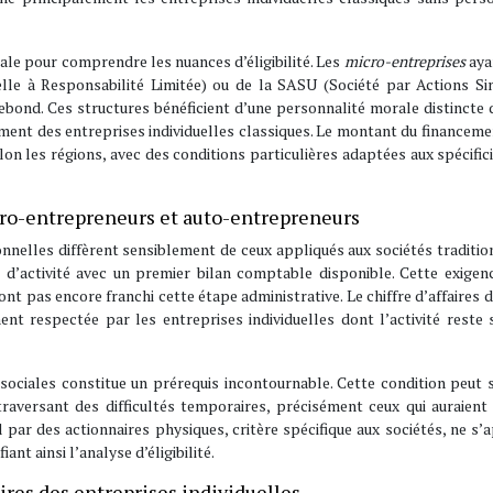
iale pour comprendre les nuances d’éligibilité. Les
micro-entreprises
aya
le à Responsabilité Limitée) ou de la SASU (Société par Actions Sim
rebond. Ces structures bénéficient d’une personnalité morale distincte 
lement des entreprises individuelles classiques. Le montant du financeme
on les régions, avec des conditions particulières adaptées aux spécific
icro-entrepreneurs et auto-entrepreneurs
sonnelles diffèrent sensiblement de ceux appliqués aux sociétés traditio
s d’activité avec un premier bilan comptable disponible. Cette exige
’ont pas encore franchi cette étape administrative. Le chiffre d’affaires d
ment respectée par les entreprises individuelles dont l’activité reste
et sociales constitue un prérequis incontournable. Cette condition peut 
raversant des difficultés temporaires, précisément ceux qui auraient
l par des actionnaires physiques, critère spécifique aux sociétés, ne s’
nt ainsi l’analyse d’éligibilité.
ires des entreprises individuelles