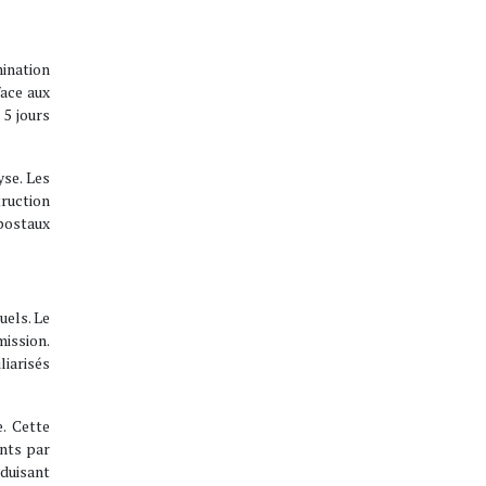
mination
face aux
 5 jours
yse. Les
ruction
postaux
uels. Le
mission.
liarisés
. Cette
ints par
duisant