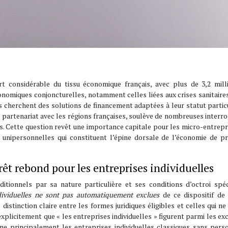
rt considérable du tissu économique français, avec plus de 3,2 mill
conomiques conjoncturelles, notamment celles liées aux crises sanitaire
s cherchent des solutions de financement adaptées à leur statut particu
n partenariat avec les régions françaises, soulève de nombreuses interr
les. Cette question revêt une importance capitale pour les micro-entrep
 unipersonnelles qui constituent l’épine dorsale de l’économie de pr
rêt rebond pour les entreprises individuelles
tionnels par sa nature particulière et ses conditions d’octroi spéci
ndividuelles ne sont pas automatiquement exclues
de ce dispositif de
istinction claire entre les formes juridiques éligibles et celles qui ne
xplicitement que « les entreprises individuelles » figurent parmi les ex
rne principalement les entreprises individuelles classiques sans pers