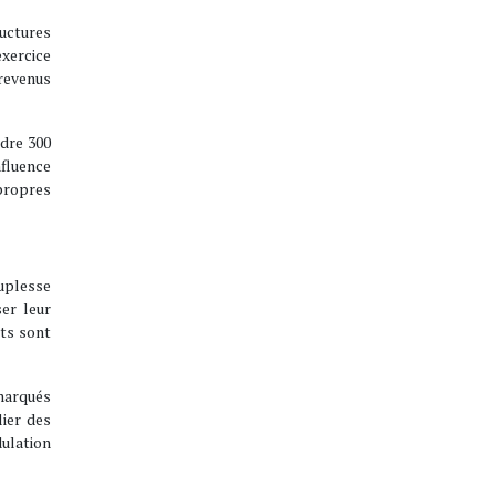
uctures
exercice
 revenus
ndre 300
nfluence
 propres
uplesse
ser leur
êts sont
 marqués
lier des
dulation