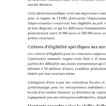
morale distincte.
Cette distinction juridique revêt une importance cruc
pour le régime de l’EURL (Entreprise Unipersonnel
Unipersonnelle) conservent leur éligibilité au prêt 
de leur dirigeant, ce qui les différencie fondamenta
généralement entre 10 000 euros et 300 000 euros sel
petites structures.
Critères d’éligibilité spécifiques aux m
Les critères d’éligibilité pour les structures uniper
L’ancienneté minimale requise reste fixée à 12 moi
parfois des difficultés aux
jeunes entrepreneurs
qui n
inférieur à 50 millions d’euros, condition générale
limitée par leur structure même.
L’obligation d’être à jour des cotisations fiscales 
problématique pour les entrepreneurs individuels t
besoin d’un soutien financier. La détention du capita
logiquement pas aux entreprises individuelles, simplifia
Montants accordés selon le chiffre d’affa