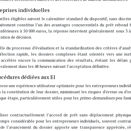
reprises individuelles
elles éligibles suivent le calendrier standard du dispositif, sans discri
e traitement constitue l’un des avantages concurrentiels du prêt rebond 
inférieures à 50 000 euros, la réponse intervient généralement sous 3 à
cation de décision.
elle du processus d’évaluation et la standardisation des critères d’anal
lection rapide, les dossiers complexes étant orientés vers une inst
 accélère encore la communication des résultats, évitant les délais 
ralement dans les 48 heures suivant l’acceptation définitive.
océdures dédiées aux EI
se une expérience utilisateur optimisée pour les entrepreneurs individ
s la constitution de leur dossier, minimisant les risques d’erreur ou d’o
aque étape, particulièrement utiles pour les
primo-demandeurs
peu fami
aliser contractuellement l’accord de prêt sans déplacement physique
emps considérable pour les entrepreneurs individuels, souvent contra
el de l’avancement du dossier apporte une transparence appréciée, ré