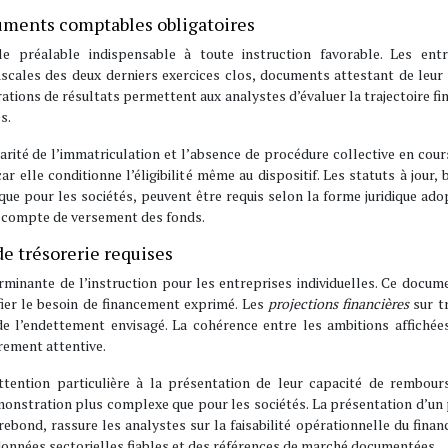
cuments comptables obligatoires
e préalable indispensable à toute instruction favorable. Les entr
 fiscales des deux derniers exercices clos, documents attestant de leur 
ations de résultats permettent aux analystes d’évaluer la trajectoire fi
s.
ularité de l’immatriculation et l’absence de procédure collective en cour
r elle conditionne l’éligibilité même au dispositif. Les statuts à jour, 
que pour les sociétés, peuvent être requis selon la forme juridique ado
du compte de versement des fonds.
de trésorerie requises
rminante de l’instruction pour les entreprises individuelles. Ce docum
ifier le besoin de financement exprimé. Les
projections financières
sur t
e l’endettement envisagé. La cohérence entre les ambitions affichées
rement attentive.
attention particulière à la présentation de leur capacité de rembour
monstration plus complexe que pour les sociétés. La présentation d’un
 rebond, rassure les analystes sur la faisabilité opérationnelle du fina
onnées sectorielles fiables et des références de marché documentées.