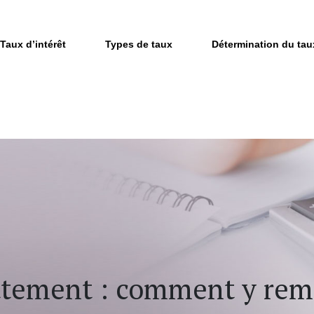
Taux d’intérêt
Types de taux
Détermination du tau
ttement : comment y rem