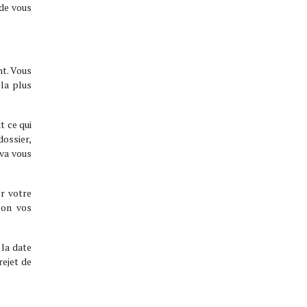
 de vous
nt. Vous
la plus
t ce qui
dossier,
 va vous
er votre
lon vos
 la date
rejet de