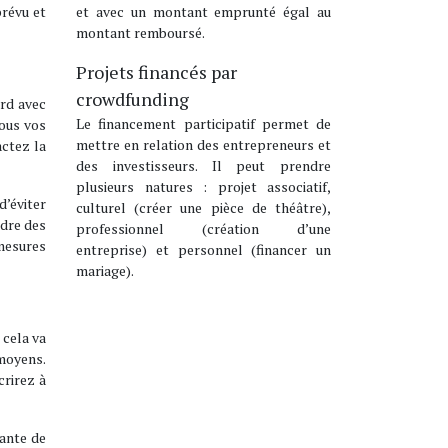
et avec un montant emprunté égal au
révu et
montant remboursé.
Projets financés par
crowdfunding
ord avec
Le financement participatif permet de
tous vos
mettre en relation des entrepreneurs et
actez la
des investisseurs. Il peut prendre
plusieurs natures : projet associatif,
d’éviter
culturel (créer une pièce de théâtre),
ndre des
professionnel (création d’une
 mesures
entreprise) et personnel (financer un
mariage).
 cela va
 moyens.
crirez à
tante de