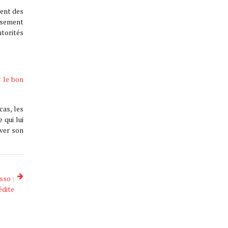
ment des
issement
torités
r le bon
cas, les
 qui lui
uver son
sso :
nédite