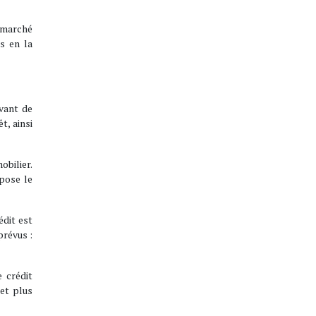
 marché
s en la
avant de
t, ainsi
obilier.
opose le
édit est
prévus :
 crédit
et plus