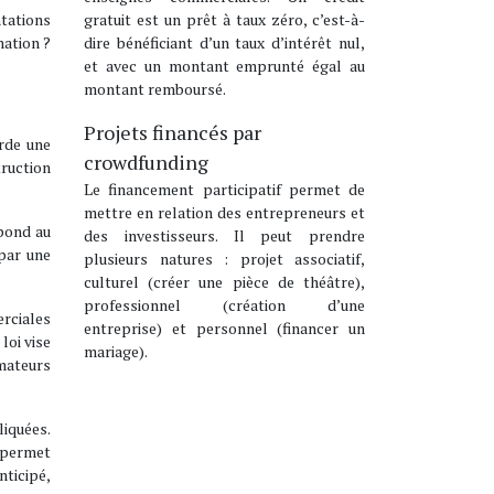
gratuit est un prêt à taux zéro, c’est-à-
ntations
dire bénéficiant d’un taux d’intérêt nul,
mation ?
et avec un montant emprunté égal au
montant remboursé.
Projets financés par
rde une
crowdfunding
truction
Le financement participatif permet de
mettre en relation des entrepreneurs et
spond au
des investisseurs. Il peut prendre
 par une
plusieurs natures : projet associatif,
culturel (créer une pièce de théâtre),
professionnel (création d’une
rciales
entreprise) et personnel (financer un
loi vise
mariage).
mmateurs
liquées.
i permet
nticipé,