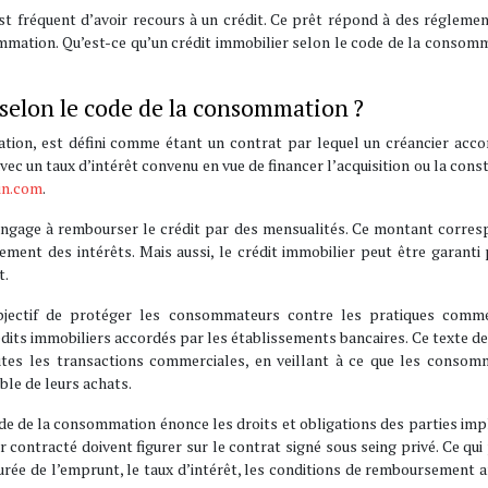
est fréquent d’avoir recours à un crédit. Ce prêt répond à des régleme
sommation. Qu’est-ce qu’un crédit immobilier selon le code de la consom
 selon le code de la consommation ?
tion, est défini comme étant un contrat par lequel un créancier acco
vec un taux d’intérêt convenu en vue de financer l’acquisition ou la cons
in.com
.
s’engage à rembourser le crédit par des mensualités. Ce montant corre
ment des intérêts. Mais aussi, le crédit immobilier peut être garanti
t.
jectif de protéger les consommateurs contre les pratiques comme
dits immobiliers accordés par les établissements bancaires. Ce texte de 
toutes les transactions commerciales, en veillant à ce que les conso
ble de leurs achats.
code de la consommation énonce les droits et obligations des parties imp
er contracté doivent figurer sur le contrat signé sous seing privé. Ce qu
durée de l’emprunt, le taux d’intérêt, les conditions de remboursement a